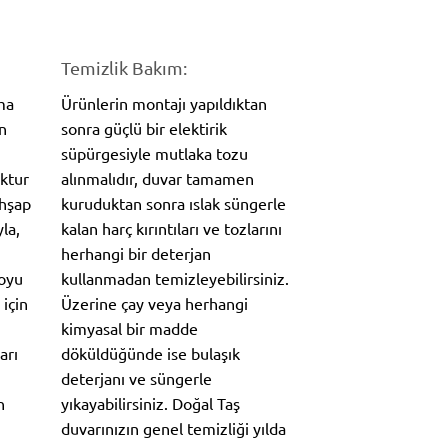
Temizlik Bakım:
ma
Ürünlerin montajı yapıldıktan
n
sonra güçlü bir elektirik
süpürgesiyle mutlaka tozu
oktur
alınmalıdır, duvar tamamen
Ahşap
kuruduktan sonra ıslak süngerle
la,
kalan harç kırıntıları ve tozlarını
herhangi bir deterjan
koyu
kullanmadan temizleyebilirsiniz.
 için
Üzerine çay veya herhangi
kimyasal bir madde
arı
döküldüğünde ise bulaşık
deterjanı ve süngerle
n
yıkayabilirsiniz. Doğal Taş
duvarınızın genel temizliği yılda