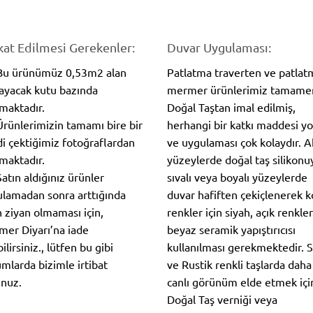
kat Edilmesi Gerekenler:
Duvar Uygulaması:
 Bu ürünümüz 0,53m2 alan
Patlatma traverten ve patlat
ayacak kutu bazında
mermer ürünlerimiz tamame
lmaktadır.
Doğal Taştan imal edilmiş,
Ürünlerimizin tamamı bire bir
herhangi bir katkı maddesi y
i çektiğimiz fotoğraflardan
ve uygulaması çok kolaydır. 
maktadır.
yüzeylerde doğal taş silikonuy
Satın aldığınız ürünler
sıvalı veya boyalı yüzeylerde
lamadan sonra arttığında
duvar hafiften çekiçlenerek 
n ziyan olmaması için,
renkler için siyah, açık renkler
er Diyarı’na iade
beyaz seramik yapıştırıcısı
ilirsiniz., lütfen bu gibi
kullanılması gerekmektedir. S
mlarda bizimle irtibat
ve Rustik renkli taşlarda daha
nuz.
canlı görünüm elde etmek içi
Doğal Taş verniği veya