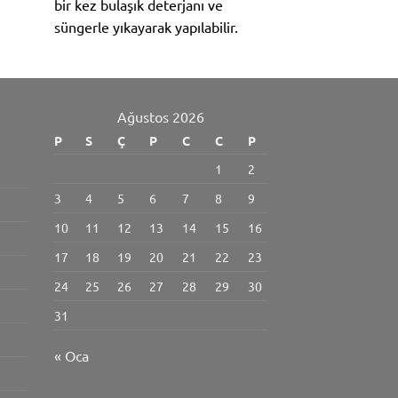
bir kez bulaşık deterjanı ve
süngerle yıkayarak yapılabilir.
Ağustos 2026
P
S
Ç
P
C
C
P
1
2
3
4
5
6
7
8
9
10
11
12
13
14
15
16
17
18
19
20
21
22
23
24
25
26
27
28
29
30
31
« Oca