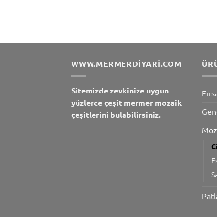
WWW.MERMERDIYARI.COM
ÜR
Sitemizde zevkinize uygun
Fırs
yüzlerce çeşit mermer mozaik
Gen
çeşitlerini bulabilirsiniz.
Moz
C
E
S
Patl