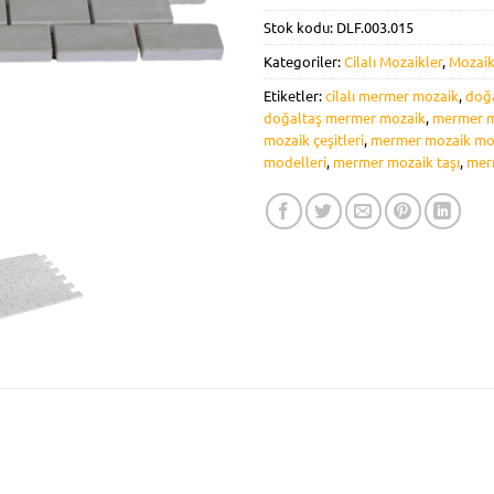
Stok kodu:
DLF.003.015
Kategoriler:
Cilalı Mozaikler
,
Mozaik
Etiketler:
cilalı mermer mozaik
,
doğ
doğaltaş mermer mozaik
,
mermer m
mozaik çeşitleri
,
mermer mozaik mo
modelleri
,
mermer mozaik taşı
,
merm