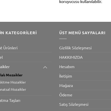
koruyucusu kullanılabilir.
ÜN KATEGORILERI
ÜST MENÜ SAYFALARI
at Ürünleri
Gizlilik Sözleşmesi
el
HAKKIMIZDA
Hesabım
aikler
ilalı Mozaikler
İletişim
skitme Mozaikler
Mağaza
anatsal Mozaikler
Ödeme
atma Taşları
Satış Sözleşmesi