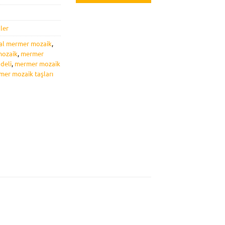
ler
al mermer mozaik
,
ozaik
,
mermer
deli
,
mermer mozaik
er mozaik taşları