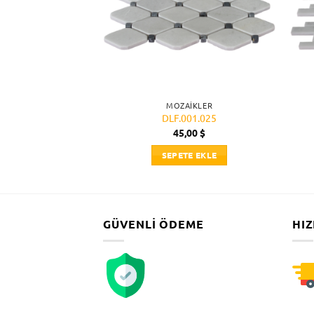
AIKLER
MOZAIKLER
001.003
DLF.001.025
,00
$
45,00
$
TE EKLE
SEPETE EKLE
GÜVENLI ÖDEME
HIZ