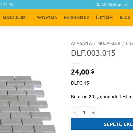
1 56 90
Gizlilik Sözleşmesi
MOZAIKLER
PATLATMA
HAKKIMIZDA
İLETIŞIM
BLOG
ANA SAYFA
/
MOZAIKLER
/
CIL
DLF.003.015
24,00
$
DLFC-15
Bu ürün 20 iş gününde teslim
DLF.003.015 adet
SEPETE EK