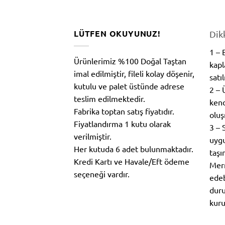
LÜTFEN OKUYUNUZ!
Dik
1 –
Ürünlerimiz %100 Doğal Taştan
kapl
imal edilmiştir, fileli kolay döşenir,
satı
kutulu ve palet üstünde adrese
2 – 
teslim edilmektedir.
kend
Fabrika toptan satış fiyatıdır.
oluş
Fiyatlandırma 1 kutu olarak
3 – 
verilmiştir.
uygu
Her kutuda 6 adet bulunmaktadır.
taşı
Kredi Kartı ve Havale/Eft ödeme
Merm
seçeneği vardır.
edeb
duru
kuru