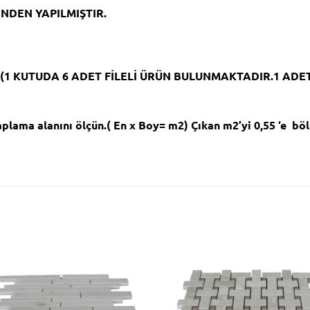
NDEN YAPILMIŞTIR.
. (1 KUTUDA 6 ADET FİLELİ ÜRÜN BULUNMAKTADIR.1 ADE
ma alanını ölçün.( En x Boy= m2) Çıkan m2’yi 0,55 ‘e böl