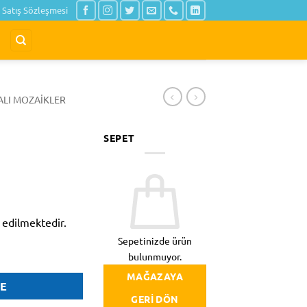
Satış Sözleşmesi
ALI MOZAIKLER
SEPET
 edilmektedir.
Sepetinizde ürün
bulunmuyor.
MAĞAZAYA
LE
GERI DÖN