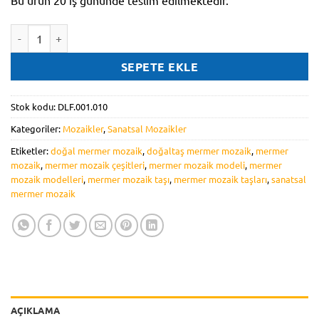
Bu ürün 20 iş gününde teslim edilmektedir.
DLF.001.010 adet
SEPETE EKLE
Stok kodu:
DLF.001.010
Kategoriler:
Mozaikler
,
Sanatsal Mozaikler
Etiketler:
doğal mermer mozaik
,
doğaltaş mermer mozaik
,
mermer
mozaik
,
mermer mozaik çeşitleri
,
mermer mozaik modeli
,
mermer
mozaik modelleri
,
mermer mozaik taşı
,
mermer mozaik taşları
,
sanatsal
mermer mozaik
AÇIKLAMA