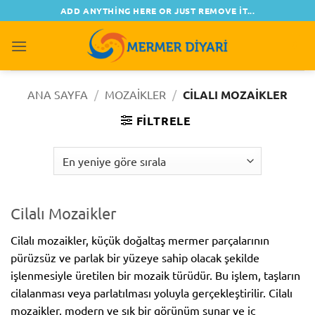
İçeriğe
ADD ANYTHING HERE OR JUST REMOVE IT...
atla
0
ANA SAYFA
/
MOZAIKLER
/
CILALI MOZAIKLER
FILTRELE
Cilalı Mozaikler
Cilalı mozaikler, küçük doğaltaş mermer parçalarının
pürüzsüz ve parlak bir yüzeye sahip olacak şekilde
işlenmesiyle üretilen bir mozaik türüdür. Bu işlem, taşların
cilalanması veya parlatılması yoluyla gerçekleştirilir. Cilalı
mozaikler, modern ve şık bir görünüm sunar ve iç