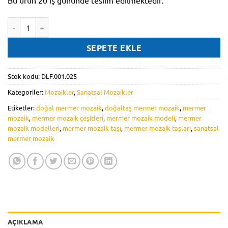
Bu ürün 20 iş gününde teslim edilmektedir.
DLF.001.025 adet
SEPETE EKLE
Stok kodu:
DLF.001.025
Kategoriler:
Mozaikler
,
Sanatsal Mozaikler
Etiketler:
doğal mermer mozaik
,
doğaltaş mermer mozaik
,
mermer
mozaik
,
mermer mozaik çeşitleri
,
mermer mozaik modeli
,
mermer
mozaik modelleri
,
mermer mozaik taşı
,
mermer mozaik taşları
,
sanatsal
mermer mozaik
AÇIKLAMA