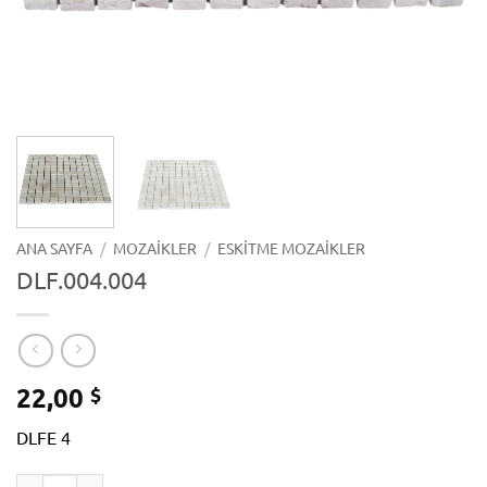
ANA SAYFA
/
MOZAIKLER
/
ESKITME MOZAIKLER
DLF.004.004
22,00
$
DLFE 4
DLF.004.004 adet