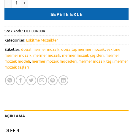
SEPETE EKLE
Stok kodu:
DLF.004.004
Kategoriler:
Eskitme Mozaikler
Etiketler:
doğal mermer mozaik
,
doğaltaş mermer mozaik
,
eskitme
mermer mozaik
,
mermer mozaik
,
mermer mozaik çeşitleri
,
mermer
mozaik modeli
,
mermer mozaik modelleri
,
mermer mozaik taşı
,
mermer
mozaik taşları
AÇIKLAMA
DLFE 4