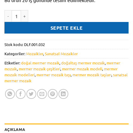
Bu ürün 20 iş gününde teslim edilmektedir.
DLF.001.032 adet
SEPETE EKLE
Stok kodu:
DLF.001.032
Kategoriler:
Mozaikler
,
Sanatsal Mozaikler
Etiketler:
doğal mermer mozaik
,
doğaltaş mermer mozaik
,
mermer
mozaik
,
mermer mozaik çeşitleri
,
mermer mozaik modeli
,
mermer
mozaik modelleri
,
mermer mozaik taşı
,
mermer mozaik taşları
,
sanatsal
mermer mozaik
AÇIKLAMA