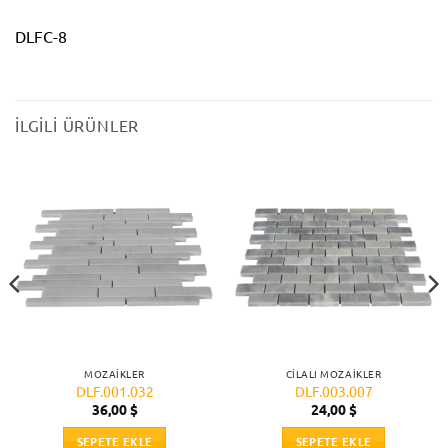
DLFC-8
İLGILI ÜRÜNLER
MOZAIKLER
CILALI MOZAIKLER
DLF.001.032
DLF.003.007
36,00
$
24,00
$
SEPETE EKLE
SEPETE EKLE