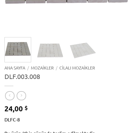
ANA SAYFA
/
MOZAIKLER
/
CILALI MOZAIKLER
DLF.003.008
24,00
$
DLFC-8