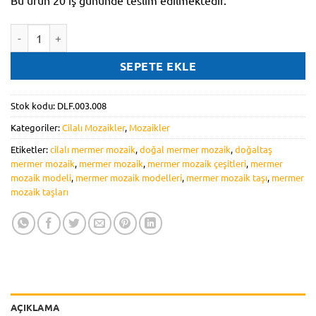
Bu ürün 20 iş gününde teslim edilmektedir.
DLF.003.008 adet
SEPETE EKLE
Stok kodu:
DLF.003.008
Kategoriler:
Cilalı Mozaikler
,
Mozaikler
Etiketler:
cilalı mermer mozaik
,
doğal mermer mozaik
,
doğaltaş
mermer mozaik
,
mermer mozaik
,
mermer mozaik çeşitleri
,
mermer
mozaik modeli
,
mermer mozaik modelleri
,
mermer mozaik taşı
,
mermer
mozaik taşları
AÇIKLAMA