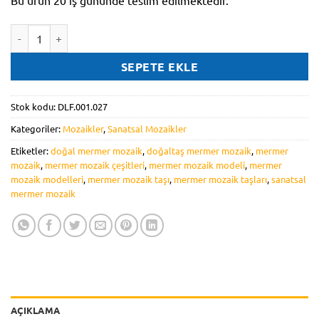
Bu ürün 20 iş gününde teslim edilmektedir.
DLF.001.027 adet
SEPETE EKLE
Stok kodu:
DLF.001.027
Kategoriler:
Mozaikler
,
Sanatsal Mozaikler
Etiketler:
doğal mermer mozaik
,
doğaltaş mermer mozaik
,
mermer
mozaik
,
mermer mozaik çeşitleri
,
mermer mozaik modeli
,
mermer
mozaik modelleri
,
mermer mozaik taşı
,
mermer mozaik taşları
,
sanatsal
mermer mozaik
AÇIKLAMA