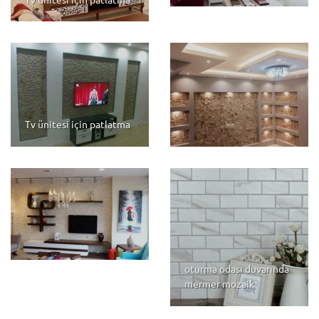
Tv ünitesi için patlatma
oturma odası duvarında
mermer mozaik