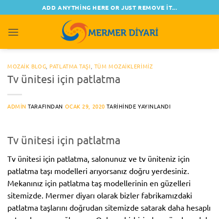
İçeriğe
ADD ANYTHING HERE OR JUST REMOVE IT...
atla
0
MOZAİK BLOG
,
PATLATMA TAŞI
,
TÜM MOZAIKLERIMIZ
Tv ünitesi için patlatma
ADMIN
TARAFINDAN
OCAK 29, 2020
TARIHINDE YAYINLANDI
Tv ünitesi için patlatma
Tv ünitesi için patlatma, salonunuz ve tv üniteniz için
patlatma taşı modelleri arıyorsanız doğru yerdesiniz.
Mekanınız için patlatma taş modellerinin en güzelleri
sitemizde. Mermer diyarı olarak bizler fabrikamızdaki
patlatma taşlarını doğrudan sitemizde satarak daha hesaplı