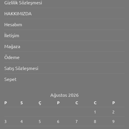
Gizlilik Sözleşmesi
HAKKIMIZDA
Hesabım
İletişim
Mağaza
Ödeme
Satış Sözleşmesi
Sepet
Ağustos 2026
P
S
Ç
P
C
C
P
1
2
3
4
5
6
7
8
9