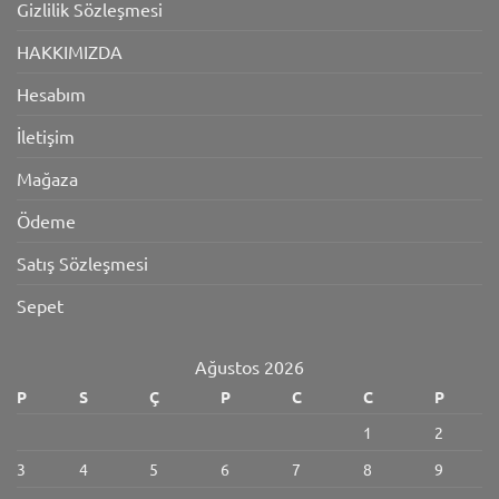
Gizlilik Sözleşmesi
HAKKIMIZDA
Hesabım
İletişim
Mağaza
Ödeme
Satış Sözleşmesi
Sepet
Ağustos 2026
P
S
Ç
P
C
C
P
1
2
3
4
5
6
7
8
9