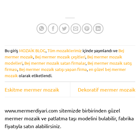
Bu giriş
MOZAİK BLOG
,
Tüm mozaiklerimiz
içinde yayınlandı ve
Bej
mermer mozaik
,
Bej mermer mozaik çeşitleri
,
Bej mermer mozaik
modelleri
,
Bej mermer mozaik satan firmalar
,
Bej mermer mozaik satış
firması
,
Bej mermer mozaik satışı yapan firma
,
en güzel bej mermer
mozaik
olarak etiketlendi.
Eskitme mermer mozaik
Dekoratif mermer mozaik
www.mermerdiyari.com sitemizde birbirinden güzel
mermer mozaik ve patlatma taşı modelini bulabilir, fabrika
fiyatıyla satın alabilirsiniz.