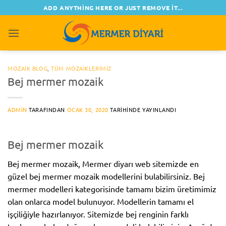
İçeriğe
ADD ANYTHING HERE OR JUST REMOVE IT...
atla
0
MOZAİK BLOG
,
TÜM MOZAIKLERIMIZ
Bej mermer mozaik
ADMIN
TARAFINDAN
OCAK 30, 2020
TARIHINDE YAYINLANDI
Bej mermer mozaik
Bej mermer mozaik, Mermer diyarı web sitemizde en
güzel bej mermer mozaik modellerini bulabilirsiniz. Bej
mermer modelleri kategorisinde tamamı bizim üretimimiz
olan onlarca model bulunuyor. Modellerin tamamı el
işçiliğiyle hazırlanıyor. Sitemizde bej renginin farklı