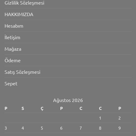
Gizlilik Sözleşmesi
HAKKIMIZDA
Hesabım
İletişim
Mağaza
Ödeme
Satış Sözleşmesi
Sepet
Ağustos 2026
P
S
Ç
P
C
C
P
1
2
3
4
5
6
7
8
9