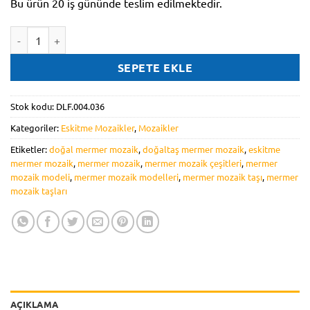
Bu ürün 20 iş gününde teslim edilmektedir.
DLF.004.036 adet
SEPETE EKLE
Stok kodu:
DLF.004.036
Kategoriler:
Eskitme Mozaikler
,
Mozaikler
Etiketler:
doğal mermer mozaik
,
doğaltaş mermer mozaik
,
eskitme
mermer mozaik
,
mermer mozaik
,
mermer mozaik çeşitleri
,
mermer
mozaik modeli
,
mermer mozaik modelleri
,
mermer mozaik taşı
,
mermer
mozaik taşları
AÇIKLAMA