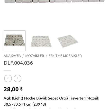
ANA SAYFA
/
MOZAIKLER
/
ESKITME MOZAIKLER
DLF.004.036
28,00
$
Açık (Light) Noche Büyük Sepet Örgü Traverten Mozaik
30,5×30,5×1 cm (23X48)