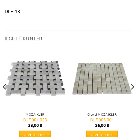
DLF-13
İLGILI ÜRÜNLER
MOZAIKLER
CILALI MOZAIKLER
DLF.001.023
DLF.003.001
33,00
$
26,00
$
SEPETE EKLE
SEPETE EKLE