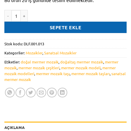
Bu ürün 20 iş gününde teslim edilmektedir.
DLF.001.013 adet
SEPETE EKLE
Stok kodu:
DLF.001.013
Kategoriler:
Mozaikler
,
Sanatsal Mozaikler
Etiketler:
doğal mermer mozaik
,
doğaltaş mermer mozaik
,
mermer
mozaik
,
mermer mozaik çeşitleri
,
mermer mozaik modeli
,
mermer
mozaik modelleri
,
mermer mozaik taşı
,
mermer mozaik taşları
,
sanatsal
mermer mozaik
AÇIKLAMA