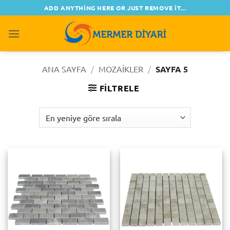
İçeriğe
ADD ANYTHING HERE OR JUST REMOVE IT...
atla
0
ANA SAYFA
/
MOZAIKLER
/
SAYFA 5
FILTRELE