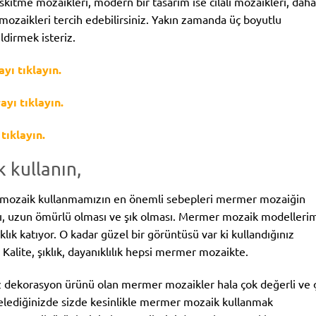
skitme mozaikleri, modern bir tasarım ise cilalı mozaikleri, daha
mozaikleri tercih edebilirsiniz. Yakın zamanda üç boyutlu
ldirmek isteriz.
yı tıklayın.
yı tıklayın.
tıklayın.
 kullanın,
mozaik kullanmamızın en önemli sebepleri mermer mozaiğin
sı, uzun ömürlü olması ve şık olması. Mermer mozaik modelleri
ıklık katıyor. O kadar güzel bir görüntüsü var ki kullandığınız
alite, şıklık, dayanıklılık hepsi mermer mozaikte.
ez dekorasyon ürünü olan mermer mozaikler hala çok değerli ve 
celediğinizde sizde kesinlikle mermer mozaik kullanmak