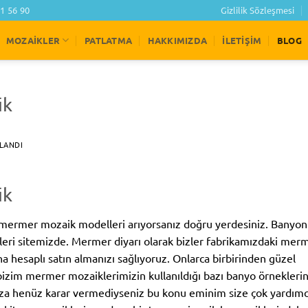
1 56 90
Gizlilik Sözleşmesi
MOZAIKLER
PATLATMA
HAKKIMIZDA
İLETIŞIM
BLOG
ik
LANDI
ik
mermer mozaik modelleri arıyorsanız doğru yerdesiniz. Banyo
eri sitemizde. Mermer diyarı olarak bizler fabrikamızdaki mer
 hesaplı satın almanızı sağlıyoruz. Onlarca birbirinden güzel
bizim mermer mozaiklerimizin kullanıldığı bazı banyo örneklerin
ıza henüz karar vermediyseniz bu konu eminim size çok yardımc