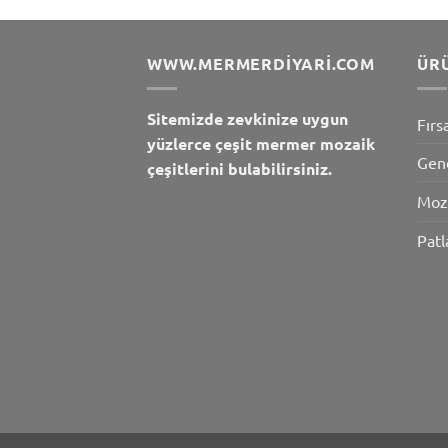
WWW.MERMERDIYARI.COM
ÜR
Sitemizde zevkinize uygun
Fırs
yüzlerce çeşit mermer mozaik
Gen
çeşitlerini bulabilirsiniz.
Moz
Patl