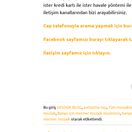
ister kredi kartı ile ister havale yöntemi il
iletişim kanallarından bizi arayabilirsiniz.
Cep telefonuyla arama yapmak için buray
Facebook sayfamızı burayı tıklayarak ta
İletişim sayfamız için tıklayın.
Bu giriş
MOZAİK BLOG
,
patlatma taşı
,
Tüm mozaikle
mozaik
,
Banyo için mermer mozaik modelleri
,
banyo
mermer mozaik
olarak etiketlendi.