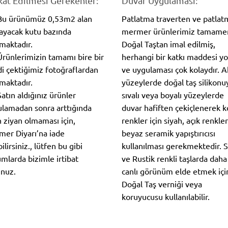
kat Edilmesi Gerekenler:
Duvar Uygulaması:
 Bu ürünümüz 0,53m2 alan
Patlatma traverten ve patlat
ayacak kutu bazında
mermer ürünlerimiz tamame
lmaktadır.
Doğal Taştan imal edilmiş,
Ürünlerimizin tamamı bire bir
herhangi bir katkı maddesi y
i çektiğimiz fotoğraflardan
ve uygulaması çok kolaydır. 
maktadır.
yüzeylerde doğal taş silikonuy
Satın aldığınız ürünler
sıvalı veya boyalı yüzeylerde
lamadan sonra arttığında
duvar hafiften çekiçlenerek 
n ziyan olmaması için,
renkler için siyah, açık renkler
er Diyarı’na iade
beyaz seramik yapıştırıcısı
ilirsiniz., lütfen bu gibi
kullanılması gerekmektedir. S
mlarda bizimle irtibat
ve Rustik renkli taşlarda daha
nuz.
canlı görünüm elde etmek içi
Doğal Taş verniği veya
koruyucusu kullanılabilir.