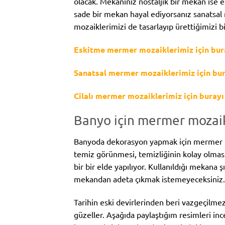
olacak. Mekanınız nostaljik bir mekan ise e
sade bir mekan hayal ediyorsanız sanatsal 
mozaiklerimizi de tasarlayıp ürettiğimizi bi
Eskitme mermer mozaiklerimiz için bura
Sanatsal mermer mozaiklerimiz için bura
Cilalı mermer mozaiklerimiz için burayı 
Banyo için mermer mozaik
Banyoda dekorasyon yapmak için mermer 
temiz görünmesi, temizliğinin kolay olma
bir bir elde yapılıyor. Kullanıldığı mekana ş
mekandan adeta çıkmak istemeyeceksiniz. K
Tarihin eski devirlerinden beri vazgeçilm
güzeller. Aşağıda paylaştığım resimleri in