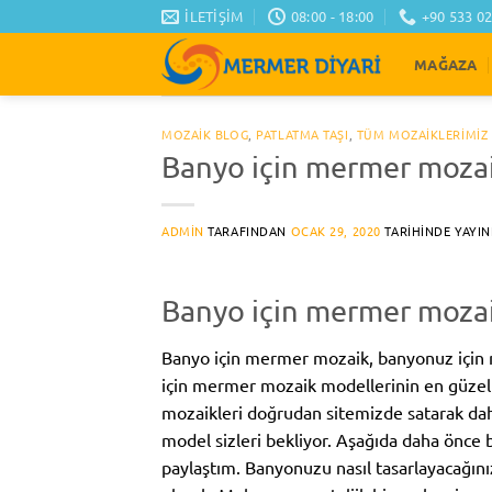
İçeriğe
İLETIŞIM
08:00 - 18:00
+90 533 02
atla
MAĞAZA
MOZAİK BLOG
,
PATLATMA TAŞI
,
TÜM MOZAIKLERIMIZ
Banyo için mermer moza
ADMIN
TARAFINDAN
OCAK 29, 2020
TARIHINDE YAYIN
Banyo için mermer moza
Banyo için mermer mozaik, banyonuz için 
için mermer mozaik modellerinin en güzell
mozaikleri doğrudan sitemizde satarak daha
model sizleri bekliyor. Aşağıda daha önce 
paylaştım. Banyonuzu nasıl tasarlayacağın