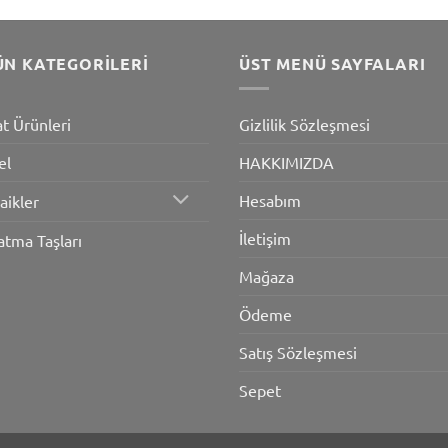
ÜN KATEGORILERI
ÜST MENÜ SAYFALARI
at Ürünleri
Gizlilik Sözleşmesi
el
HAKKIMIZDA
Hesabım
aikler
İletişim
atma Taşları
Mağaza
Ödeme
Satış Sözleşmesi
Sepet