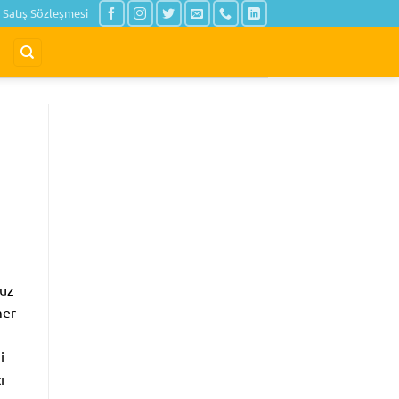
Satış Sözleşmesi
nuz
mer
i
ı