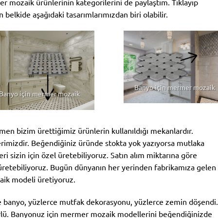
r mozaik ürünlerinin kategorilerini de paylaştım. Tıklayıp
n belkide aşağıdaki tasarımlarımızdan biri olabilir.
Banyo için mermer mozaik
Banyo için mermer mozaik
en bizim ürettiğimiz ürünlerin kullanıldığı mekanlardır.
lerimizdir. Beğendiğiniz üründe stokta yok yazıyorsa mutlaka
ri sizin için özel üretebiliyoruz. Satın alım miktarına göre
ip üretebiliyoruz. Bugün dünyanın her yerinden fabrikamıza gelen
ik modeli üretiyoruz.
e banyo, yüzlerce mutfak dekorasyonu, yüzlerce zemin döşendi.
ürlü. Banyonuz için mermer mozaik modellerini beğendiğinizde