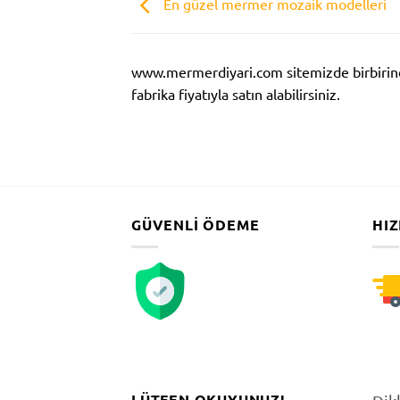
En güzel mermer mozaik modelleri
www.mermerdiyari.com sitemizde birbirind
fabrika fiyatıyla satın alabilirsiniz.
GÜVENLI ÖDEME
HIZ
LÜTFEN OKUYUNUZ!