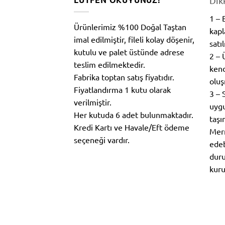
Dik
1 –
Ürünlerimiz %100 Doğal Taştan
kapl
imal edilmiştir, fileli kolay döşenir,
satı
kutulu ve palet üstünde adrese
2 – 
teslim edilmektedir.
kend
Fabrika toptan satış fiyatıdır.
oluş
Fiyatlandırma 1 kutu olarak
3 – 
verilmiştir.
uygu
Her kutuda 6 adet bulunmaktadır.
taşı
Kredi Kartı ve Havale/Eft ödeme
Merm
seçeneği vardır.
edeb
duru
kuru