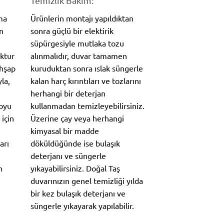
Temizlik Bakım:
ma
Ürünlerin montajı yapıldıktan
n
sonra güçlü bir elektirik
süpürgesiyle mutlaka tozu
oktur
alınmalıdır, duvar tamamen
Ahşap
kuruduktan sonra ıslak süngerle
la,
kalan harç kırıntıları ve tozlarını
herhangi bir deterjan
koyu
kullanmadan temizleyebilirsiniz.
 için
Üzerine çay veya herhangi
kimyasal bir madde
arı
döküldüğünde ise bulaşık
deterjanı ve süngerle
n
yıkayabilirsiniz. Doğal Taş
duvarınızın genel temizliği yılda
bir kez bulaşık deterjanı ve
süngerle yıkayarak yapılabilir.