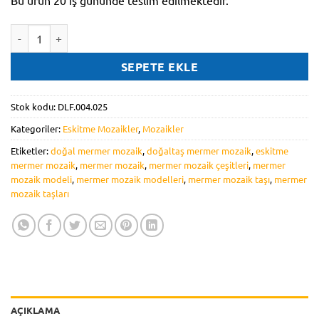
Bu ürün 20 iş gününde teslim edilmektedir.
DLF.004.025 adet
SEPETE EKLE
Stok kodu:
DLF.004.025
Kategoriler:
Eskitme Mozaikler
,
Mozaikler
Etiketler:
doğal mermer mozaik
,
doğaltaş mermer mozaik
,
eskitme
mermer mozaik
,
mermer mozaik
,
mermer mozaik çeşitleri
,
mermer
mozaik modeli
,
mermer mozaik modelleri
,
mermer mozaik taşı
,
mermer
mozaik taşları
AÇIKLAMA