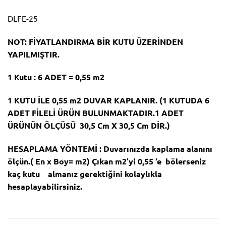
DLFE-25
NOT: FİYATLANDIRMA BİR KUTU ÜZERİNDEN
YAPILMIŞTIR.
1 Kutu : 6 ADET = 0,55 m2
1 KUTU İLE 0,55 m2 DUVAR KAPLANIR. (1 KUTUDA 6
ADET FİLELİ ÜRÜN BULUNMAKTADIR.1 ADET
ÜRÜNÜN ÖLÇÜSÜ 30,5 Cm X 30,5 Cm DİR.)
HESAPLAMA YÖNTEMİ : Duvarınızda kaplama alanını
ölçün.( En x Boy= m2) Çıkan m2’yi 0,55 ‘e bölerseniz
kaç kutu almanız gerektiğini kolaylıkla
hesaplayabilirsiniz.