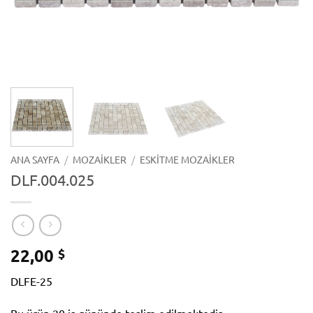
ANA SAYFA
/
MOZAIKLER
/
ESKITME MOZAIKLER
DLF.004.025
22,00
$
DLFE-25