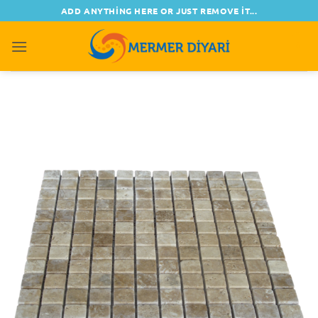
İçeriğe
ADD ANYTHING HERE OR JUST REMOVE IT...
atla
0