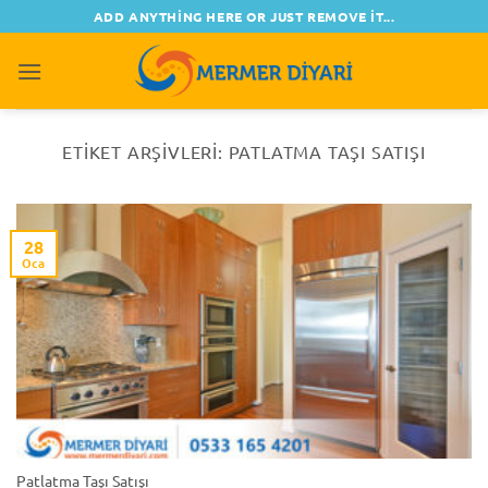
İçeriğe
ADD ANYTHING HERE OR JUST REMOVE IT...
atla
0
ETIKET ARŞIVLERI:
PATLATMA TAŞI SATIŞI
28
Oca
Patlatma Taşı Satışı