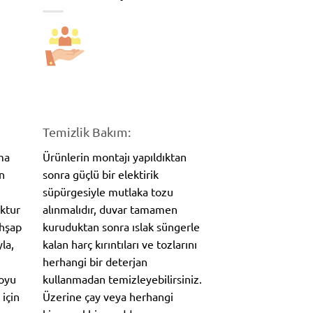
Temizlik Bakım:
ma
Ürünlerin montajı yapıldıktan
n
sonra güçlü bir elektirik
süpürgesiyle mutlaka tozu
oktur
alınmalıdır, duvar tamamen
Ahşap
kuruduktan sonra ıslak süngerle
la,
kalan harç kırıntıları ve tozlarını
herhangi bir deterjan
koyu
kullanmadan temizleyebilirsiniz.
 için
Üzerine çay veya herhangi