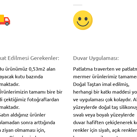
kat Edilmesi Gerekenler:
Duvar Uygulaması:
 Bu ürünümüz 0,53m2 alan
Patlatma traverten ve patlat
ayacak kutu bazında
mermer ürünlerimiz tamame
lmaktadır.
Doğal Taştan imal edilmiş,
Ürünlerimizin tamamı bire bir
herhangi bir katkı maddesi y
i çektiğimiz fotoğraflardan
ve uygulaması çok kolaydır. 
maktadır.
yüzeylerde doğal taş silikonuy
Satın aldığınız ürünler
sıvalı veya boyalı yüzeylerde
lamadan sonra arttığında
duvar hafiften çekiçlenerek 
n ziyan olmaması için,
renkler için siyah, açık renkler