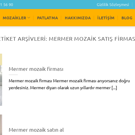
1 56 90
Gizlilik Sözleşmesi
MOZAIKLER
PATLATMA
HAKKIMIZDA
İLETIŞIM
BLOG
ETIKET ARŞIVLERI:
MERMER MOZAIK SATIŞ FIRMAS
Mermer mozaik firması
Mermer mozaik firması Mermer mozaik firması arıyorsanız doğru
yerdesiniz. Mermer diyarı olarak uzun yıllardır mermer [...]
Mermer mozaik satın al