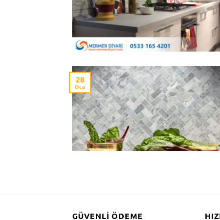
28
Oca
GÜVENLI ÖDEME
HIZ