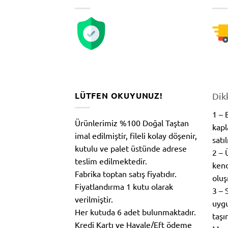
LÜTFEN OKUYUNUZ!
Dik
1 –
Ürünlerimiz %100 Doğal Taştan
kapl
imal edilmiştir, fileli kolay döşenir,
satı
kutulu ve palet üstünde adrese
2 – 
teslim edilmektedir.
kend
Fabrika toptan satış fiyatıdır.
oluş
Fiyatlandırma 1 kutu olarak
3 – 
verilmiştir.
uygu
Her kutuda 6 adet bulunmaktadır.
taşı
Kredi Kartı ve Havale/Eft ödeme