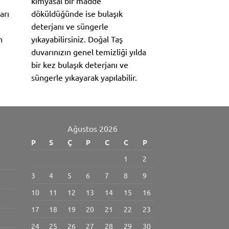
kimyasal bir madde
arı
döküldüğünde ise bulaşık
deterjanı ve süngerle
n
yıkayabilirsiniz. Doğal Taş
duvarınızın genel temizliği yılda
bir kez bulaşık deterjanı ve
süngerle yıkayarak yapılabilir.
Ağustos 2026
P
S
Ç
P
C
C
P
1
2
3
4
5
6
7
8
9
10
11
12
13
14
15
16
17
18
19
20
21
22
23
24
25
26
27
28
29
30