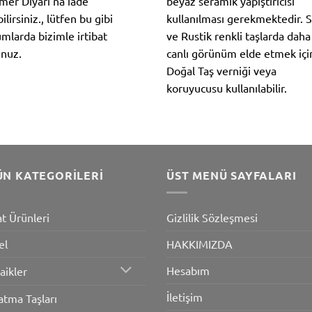
er Diyarı’na iade
beyaz seramik yapıştırıcısı
ilirsiniz., lütfen bu gibi
kullanılması gerekmektedir. S
mlarda bizimle irtibat
ve Rustik renkli taşlarda daha
nuz.
canlı görünüm elde etmek içi
Doğal Taş verniği veya
koruyucusu kullanılabilir.
ÜN KATEGORILERI
ÜST MENÜ SAYFALARI
at Ürünleri
Gizlilik Sözleşmesi
el
HAKKIMIZDA
Hesabım
aikler
İletişim
atma Taşları