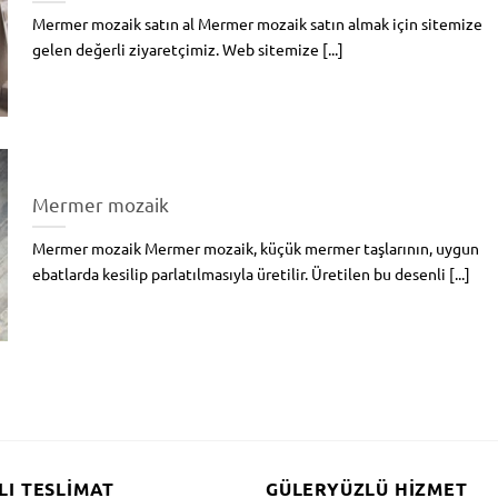
Mermer mozaik satın al Mermer mozaik satın almak için sitemize
gelen değerli ziyaretçimiz. Web sitemize [...]
Mermer mozaik
Mermer mozaik Mermer mozaik, küçük mermer taşlarının, uygun
ebatlarda kesilip parlatılmasıyla üretilir. Üretilen bu desenli [...]
LI TESLIMAT
GÜLERYÜZLÜ HIZMET