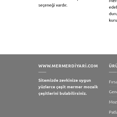
Merm
seçeneği vardır.
edeb
duru
kuru
WWW.MERMERDIYARI.COM
ÜR
Sitemizde zevkinize uygun
Fırs
yüzlerce çeşit mermer mozaik
Gen
çeşitlerini bulabilirsiniz.
Moz
Patl