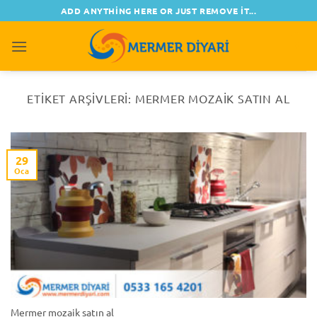
İçeriğe
ADD ANYTHING HERE OR JUST REMOVE IT...
atla
0
ETIKET ARŞIVLERI:
MERMER MOZAIK SATIN AL
29
Oca
Mermer mozaik satın al