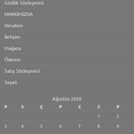
Gizlilik Sözleşmesi
HAKKIMIZDA
Hesabım
İletişim
Mağaza
Ödeme
Satış Sözleşmesi
Sepet
Ağustos 2026
P
S
Ç
P
C
C
P
1
2
3
4
5
6
7
8
9