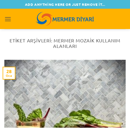
İçeriğe
ADD ANYTHING HERE OR JUST REMOVE IT...
atla
0
ETIKET ARŞIVLERI:
MERMER MOZAIK KULLANIM
ALANLARI
28
Oca