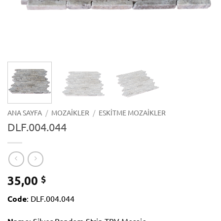
ANA SAYFA
/
MOZAIKLER
/
ESKITME MOZAIKLER
DLF.004.044
35,00
$
Code
: DLF.004.044