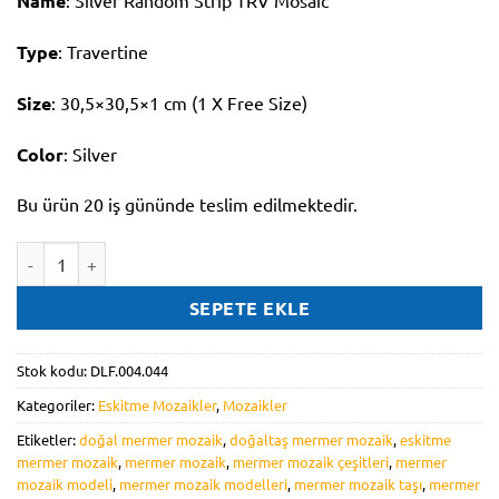
Name
: Silver Random Strip TRV Mosaic
Type
: Travertine
Size
: 30,5×30,5×1 cm (1 X Free Size)
Color
: Silver
Bu ürün 20 iş gününde teslim edilmektedir.
DLF.004.044 adet
SEPETE EKLE
Stok kodu:
DLF.004.044
Kategoriler:
Eskitme Mozaikler
,
Mozaikler
Etiketler:
doğal mermer mozaik
,
doğaltaş mermer mozaik
,
eskitme
mermer mozaik
,
mermer mozaik
,
mermer mozaik çeşitleri
,
mermer
mozaik modeli
,
mermer mozaik modelleri
,
mermer mozaik taşı
,
mermer