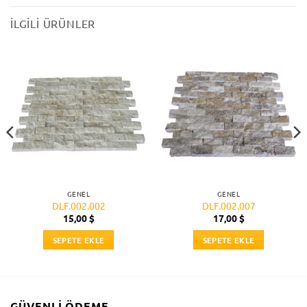
İLGILI ÜRÜNLER
GENEL
GENEL
DLF.002.002
DLF.002.007
15,00
$
17,00
$
SEPETE EKLE
SEPETE EKLE
GÜVENLI ÖDEME