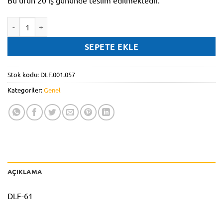
Bu ürün 20 iş gününde teslim edilmektedir.
DLF.001.057 adet
SEPETE EKLE
Stok kodu:
DLF.001.057
Kategoriler:
Genel
AÇIKLAMA
DLF-61