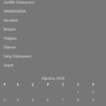
Gizlilik Sözleşmesi
HAKKIMIZDA
Hesabım
İletişim
Mağaza
Ödeme
Satış Sözleşmesi
Sepet
Ağustos 2026
P
S
Ç
P
C
C
P
1
2
3
4
5
6
7
8
9