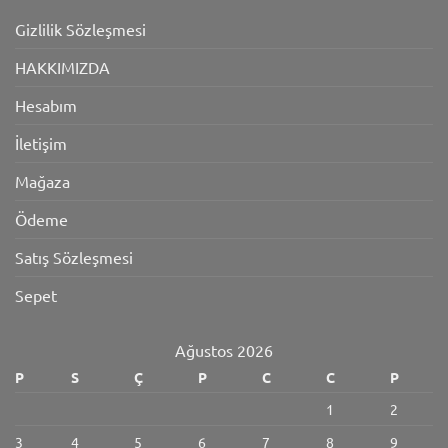
Gizlilik Sözleşmesi
HAKKIMIZDA
Hesabım
İletişim
Mağaza
Ödeme
Satış Sözleşmesi
Sepet
Ağustos 2026
P
S
Ç
P
C
C
P
1
2
3
4
5
6
7
8
9