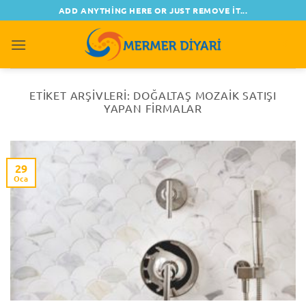
İçeriğe
ADD ANYTHING HERE OR JUST REMOVE IT...
atla
0
ETIKET ARŞIVLERI:
DOĞALTAŞ MOZAIK SATIŞI
YAPAN FIRMALAR
29
Oca