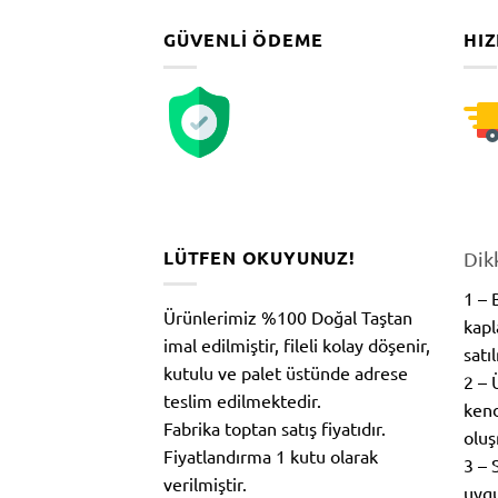
GÜVENLI ÖDEME
HIZ
LÜTFEN OKUYUNUZ!
Dik
1 –
Ürünlerimiz %100 Doğal Taştan
kapl
imal edilmiştir, fileli kolay döşenir,
satı
kutulu ve palet üstünde adrese
2 – 
teslim edilmektedir.
kend
Fabrika toptan satış fiyatıdır.
oluş
Fiyatlandırma 1 kutu olarak
3 – 
verilmiştir.
uygu