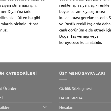
n ziyan olmaması için,
renkler için siyah, açık renkler
er Diyarı’na iade
beyaz seramik yapıştırıcısı
ilirsiniz., lütfen bu gibi
kullanılması gerekmektedir. S
mlarda bizimle irtibat
ve Rustik renkli taşlarda daha
nuz.
canlı görünüm elde etmek içi
Doğal Taş verniği veya
koruyucusu kullanılabilir.
ÜN KATEGORILERI
ÜST MENÜ SAYFALARI
at Ürünleri
Gizlilik Sözleşmesi
el
HAKKIMIZDA
Hesabım
aikler