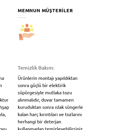
MEMNUN MÜŞTERILER
Temizlik Bakım:
ma
Ürünlerin montajı yapıldıktan
n
sonra güçlü bir elektirik
süpürgesiyle mutlaka tozu
oktur
alınmalıdır, duvar tamamen
Ahşap
kuruduktan sonra ıslak süngerle
la,
kalan harç kırıntıları ve tozlarını
herhangi bir deterjan
koyu
kullanmadan temizleyebilirsiniz.