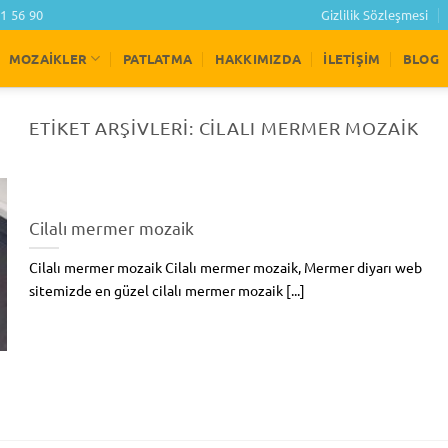
1 56 90
Gizlilik Sözleşmesi
MOZAIKLER
PATLATMA
HAKKIMIZDA
İLETIŞIM
BLOG
ETIKET ARŞIVLERI:
CILALI MERMER MOZAIK
Cilalı mermer mozaik
Cilalı mermer mozaik Cilalı mermer mozaik, Mermer diyarı web
sitemizde en güzel cilalı mermer mozaik [...]