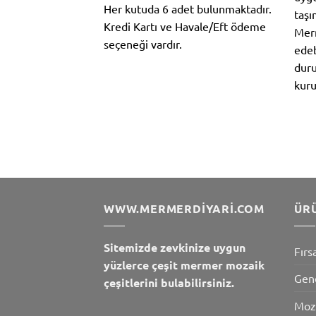
Her kutuda 6 adet bulunmaktadır.
taşı
Kredi Kartı ve Havale/Eft ödeme
Merm
seçeneği vardır.
edeb
duru
kuru
WWW.MERMERDIYARI.COM
ÜR
Sitemizde zevkinize uygun
Fırs
yüzlerce çeşit mermer mozaik
Gen
çeşitlerini bulabilirsiniz.
Moz