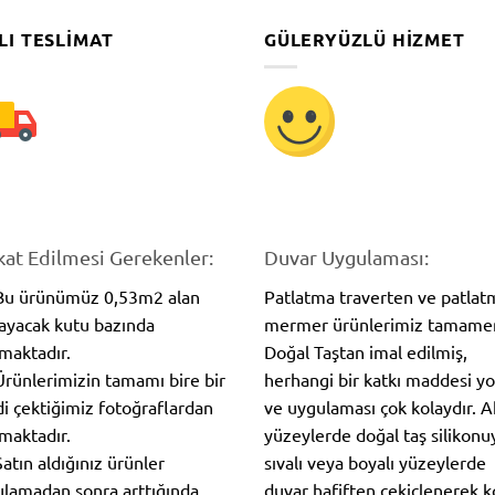
LI TESLIMAT
GÜLERYÜZLÜ HIZMET
kat Edilmesi Gerekenler:
Duvar Uygulaması:
 Bu ürünümüz 0,53m2 alan
Patlatma traverten ve patlat
ayacak kutu bazında
mermer ürünlerimiz tamame
lmaktadır.
Doğal Taştan imal edilmiş,
Ürünlerimizin tamamı bire bir
herhangi bir katkı maddesi y
i çektiğimiz fotoğraflardan
ve uygulaması çok kolaydır. 
maktadır.
yüzeylerde doğal taş silikonuy
Satın aldığınız ürünler
sıvalı veya boyalı yüzeylerde
lamadan sonra arttığında
duvar hafiften çekiçlenerek 