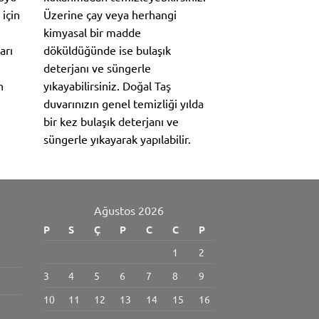
 için
Üzerine çay veya herhangi
kimyasal bir madde
arı
döküldüğünde ise bulaşık
deterjanı ve süngerle
n
yıkayabilirsiniz. Doğal Taş
duvarınızın genel temizliği yılda
bir kez bulaşık deterjanı ve
süngerle yıkayarak yapılabilir.
Ağustos 2026
P
S
Ç
P
C
C
P
1
2
3
4
5
6
7
8
9
10
11
12
13
14
15
16