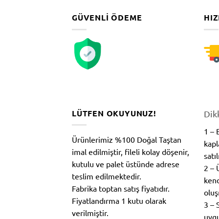
GÜVENLI ÖDEME
HIZ
LÜTFEN OKUYUNUZ!
Dik
1 –
Ürünlerimiz %100 Doğal Taştan
kapl
imal edilmiştir, fileli kolay döşenir,
satı
kutulu ve palet üstünde adrese
2 – 
teslim edilmektedir.
kend
Fabrika toptan satış fiyatıdır.
oluş
Fiyatlandırma 1 kutu olarak
3 – 
verilmiştir.
uygu