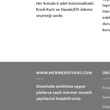
Her kutuda 6 adet bulunmaktadır.
taşı
Kredi Kartı ve Havale/Eft ödeme
Merm
seçeneği vardır.
edeb
duru
kuru
WWW.MERMERDIYARI.COM
ÜR
Sitemizde zevkinize uygun
Fırs
yüzlerce çeşit mermer mozaik
Gen
çeşitlerini bulabilirsiniz.
Moz