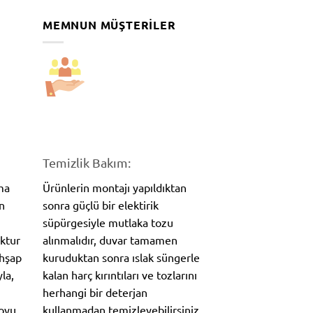
MEMNUN MÜŞTERILER
Temizlik Bakım:
ma
Ürünlerin montajı yapıldıktan
n
sonra güçlü bir elektirik
süpürgesiyle mutlaka tozu
oktur
alınmalıdır, duvar tamamen
Ahşap
kuruduktan sonra ıslak süngerle
la,
kalan harç kırıntıları ve tozlarını
herhangi bir deterjan
koyu
kullanmadan temizleyebilirsiniz.