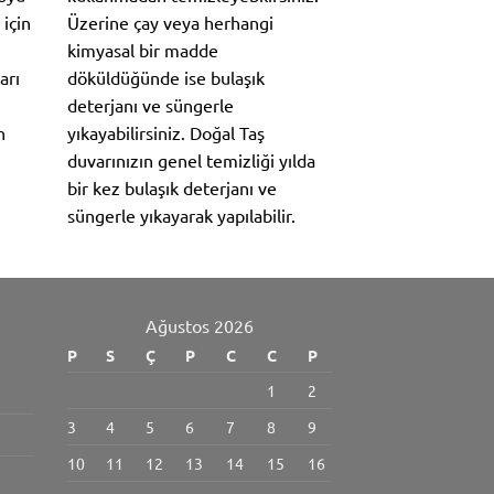
 için
Üzerine çay veya herhangi
kimyasal bir madde
arı
döküldüğünde ise bulaşık
deterjanı ve süngerle
n
yıkayabilirsiniz. Doğal Taş
duvarınızın genel temizliği yılda
bir kez bulaşık deterjanı ve
süngerle yıkayarak yapılabilir.
Ağustos 2026
P
S
Ç
P
C
C
P
1
2
3
4
5
6
7
8
9
10
11
12
13
14
15
16