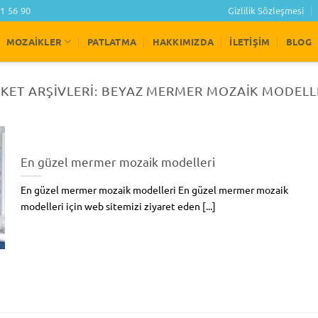
1 56 90
Gizlilik Sözleşmesi
MOZAIKLER
PATLATMA
HAKKIMIZDA
İLETIŞIM
BLOG
IKET ARŞIVLERI:
BEYAZ MERMER MOZAIK MODELL
En güzel mermer mozaik modelleri
En güzel mermer mozaik modelleri En güzel mermer mozaik
modelleri için web sitemizi ziyaret eden [...]