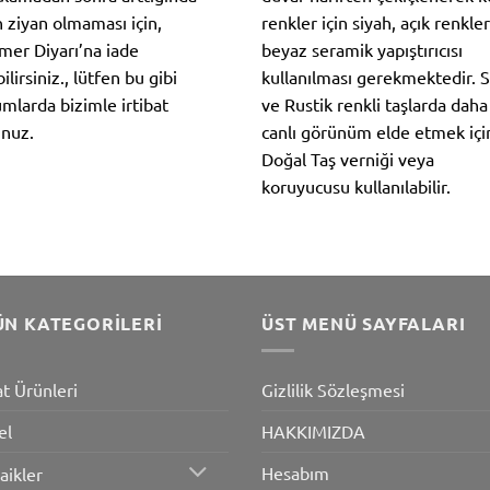
n ziyan olmaması için,
renkler için siyah, açık renkler
er Diyarı’na iade
beyaz seramik yapıştırıcısı
ilirsiniz., lütfen bu gibi
kullanılması gerekmektedir. S
mlarda bizimle irtibat
ve Rustik renkli taşlarda daha
nuz.
canlı görünüm elde etmek içi
Doğal Taş verniği veya
koruyucusu kullanılabilir.
ÜN KATEGORILERI
ÜST MENÜ SAYFALARI
at Ürünleri
Gizlilik Sözleşmesi
el
HAKKIMIZDA
Hesabım
aikler