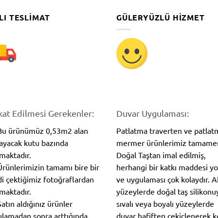
LI TESLIMAT
GÜLERYÜZLÜ HIZMET
kat Edilmesi Gerekenler:
Duvar Uygulaması:
 Bu ürünümüz 0,53m2 alan
Patlatma traverten ve patlat
ayacak kutu bazında
mermer ürünlerimiz tamame
lmaktadır.
Doğal Taştan imal edilmiş,
Ürünlerimizin tamamı bire bir
herhangi bir katkı maddesi y
i çektiğimiz fotoğraflardan
ve uygulaması çok kolaydır. 
maktadır.
yüzeylerde doğal taş silikonuy
Satın aldığınız ürünler
sıvalı veya boyalı yüzeylerde
lamadan sonra arttığında
duvar hafiften çekiçlenerek 